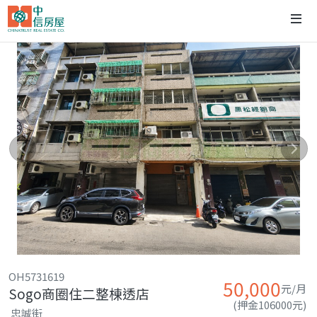
OH5731619
50,000
元/月
Sogo商圈住二整棟透店
(押金106000元)
忠誠街