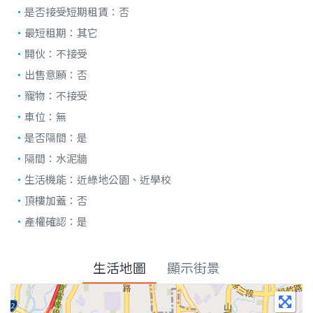
是否接受短期租賃：
否
最短租期：
其它
開伙：
不接受
出售意願：
否
寵物：
不接受
車位：
無
是否隔間：
是
隔間：
水泥牆
生活機能：
近綠地公園、近學校
頂樓加蓋：
否
產權確認：
是
生活地圖
顯示街景