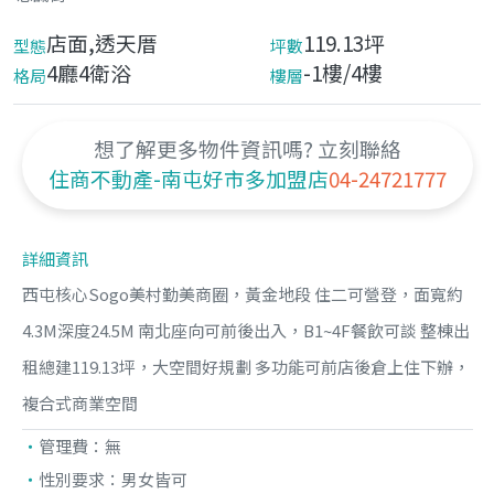
店面,透天厝
119.13坪
型態
坪數
4廳4衛浴
-1樓/4樓
格局
樓層
想了解更多物件資訊嗎? 立刻聯絡
住商不動產-南屯好市多加盟店
04-24721777
詳細資訊
西屯核心Sogo美村勤美商圈，黃金地段 住二可營登，面寬約
4.3M深度24.5M 南北座向可前後出入，B1~4F餐飲可談 整棟出
租總建119.13坪，大空間好規劃 多功能可前店後倉上住下辦，
複合式商業空間
管理費：
無
性別要求：
男女皆可