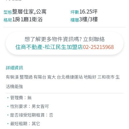
整層住家,公寓
16.25坪
型態
坪數
1房1廳1衛浴
3樓/3樓
格局
樓層
想了解更多物件資訊嗎? 立刻聯絡
住商不動產-松江民生加盟店
02-25215968
詳細資訊
有裝潢 整理過 有陽台 寬大 台北橋捷運站 地點好 三和夜市 生
活機能強
管理費：
無
性別要求：
男女皆可
是否接受短期租賃：
否
最短租期：
其它