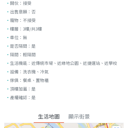
開伙：
接受
出售意願：
否
寵物：
不接受
樓層：
3樓/共3樓
車位：
無
是否隔間：
是
隔間：
輕隔間
生活機能：
近傳統市場、近綠地公園、近捷運站、近學校
設備：
洗衣機、冷氣
傢俱：
餐桌、置物櫃
頂樓加蓋：
是
產權確認：
是
生活地圖
顯示街景