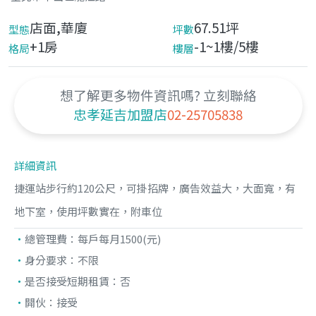
店面,華廈
67.51坪
型態
坪數
+1房
-1~1樓/5樓
格局
樓層
想了解更多物件資訊嗎? 立刻聯絡
忠孝延吉加盟店
02-25705838
詳細資訊
捷運站步行約120公尺，可掛招牌，廣告效益大，大面寬，有
地下室，使用坪數實在，附車位
總管理費：
每戶每月1500(元)
身分要求：不限
是否接受短期租賃：
否
開伙：
接受