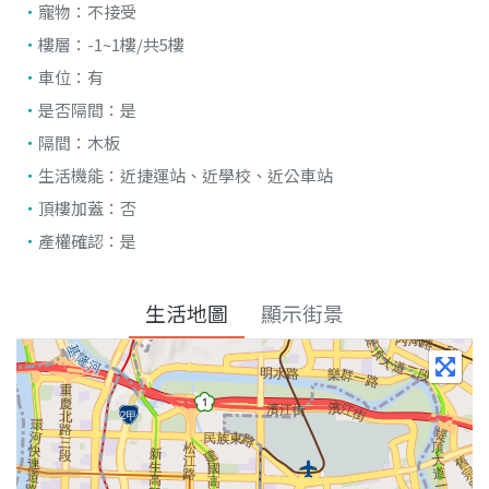
寵物：
不接受
樓層：
-1~1樓/共5樓
車位：
有
是否隔間：
是
隔間：
木板
生活機能：
近捷運站、近學校、近公車站
頂樓加蓋：
否
產權確認：
是
生活地圖
顯示街景