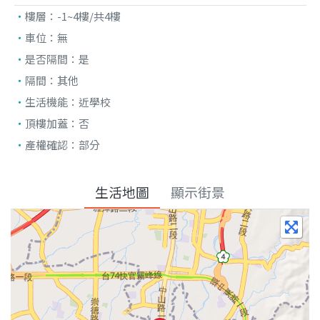
樓層：
-1~4樓/共4樓
車位：
無
是否隔間：
是
隔間：
其他
生活機能：
近學校
頂樓加蓋：
否
產權確認：
部分
生活地圖
顯示街景