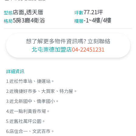
店面,透天厝
77.21坪
型態
坪數
5房3廳4衛浴
-1~4樓/4樓
格局
樓層
想了解更多物件資訊嗎? 立刻聯絡
北屯崇德加盟店
04-22451231
詳細資訊
1.近松竹車站、捷運站。
2.近機捷好市多、大買家、特力屋。
3.近北新國中、僑孝國小。
4.近一點利黃昏市場。
5.近舊社萬坪公園。
6.店住合一、文武百市。